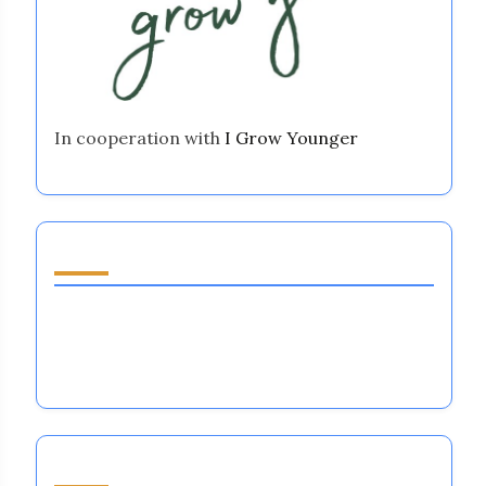
In cooperation with
I Grow Younger
Entdecken Sie einen zufälligen Beitrag
Universelle Wahrheit: Beherrschung von
emotionalen Regulierungssystemen für
Spitzenleistungen im Profisport
Durchsuchen by Category