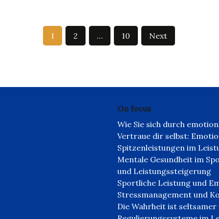
1
2
…
10
Next
On focus
Wie Sie sich durch emotion
Vertraue dir selbst: Emoti
Spitzenleistungen im Leis
Mentale Gesundheit im Spo
und Leistungssteigerung
Sportliche Leistung und Em
Stressmanagement und Kon
Die Wahrheit ist seltsamer 
Regulierungssysteme im L