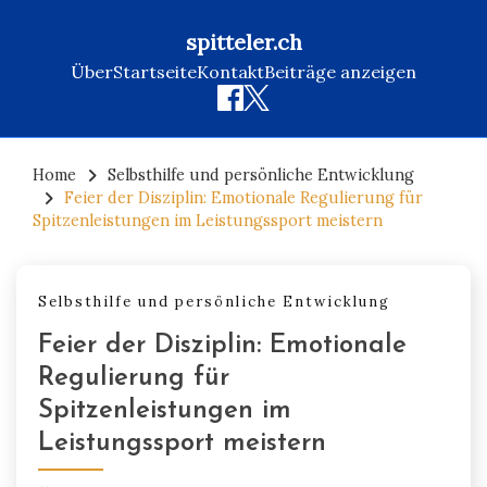
spitteler.ch
Über
Startseite
Kontakt
Beiträge anzeigen
Skip
to
Home
Selbsthilfe und persönliche Entwicklung
Feier der Disziplin: Emotionale Regulierung für
content
Spitzenleistungen im Leistungssport meistern
Selbsthilfe und persönliche Entwicklung
Feier der Disziplin: Emotionale
Regulierung für
Spitzenleistungen im
Leistungssport meistern