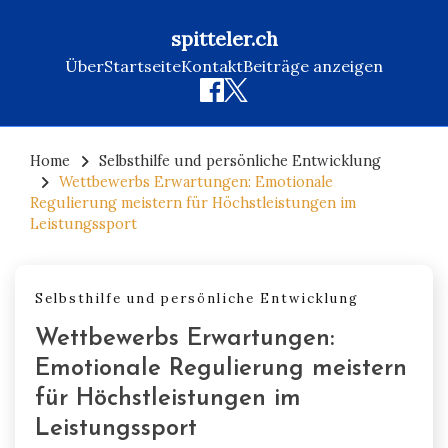
spitteler.ch
Über
Startseite
Kontakt
Beiträge anzeigen
Skip
to
Home
Selbsthilfe und persönliche Entwicklung
Wettbewerbs Erwartungen: Emotionale
content
Regulierung meistern für Höchstleistungen im
Leistungssport
Selbsthilfe und persönliche Entwicklung
Wettbewerbs Erwartungen:
Emotionale Regulierung meistern
für Höchstleistungen im
Leistungssport