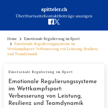
spitteler.ch
Über
Startseite
Kontakt
Beiträge anzeigen
Skip
to
Home
Emotionale Regulierung im Sport
Emotionale Regulierungssysteme im
content
Wettkampfsport: Verbesserung von Leistung, Resilienz
und Teamdynamik
Emotionale Regulierung im Sport
Emotionale Regulierungssysteme
im Wettkampfsport:
Verbesserung von Leistung,
Resilienz und Teamdynamik