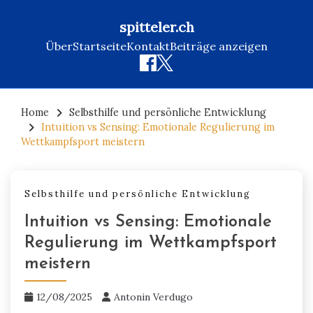
spitteler.ch
Über
Startseite
Kontakt
Beiträge anzeigen
Skip
to
Home
Selbsthilfe und persönliche Entwicklung
Intuition vs Sensing: Emotionale Regulierung im
content
Wettkampfsport meistern
Selbsthilfe und persönliche Entwicklung
Intuition vs Sensing: Emotionale
Regulierung im Wettkampfsport
meistern
12/08/2025
Antonin Verdugo