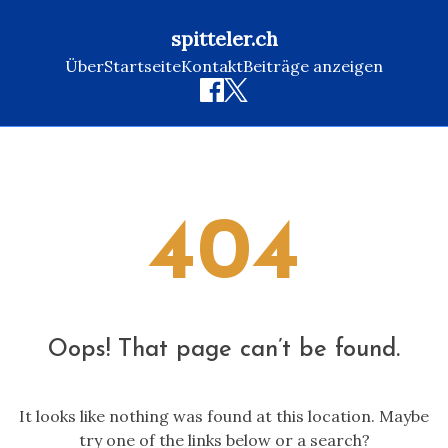
spitteler.ch
Über
Startseite
Kontakt
Beiträge anzeigen
Skip
to
content
404
Oops! That page can’t be found.
It looks like nothing was found at this location. Maybe
try one of the links below or a search?