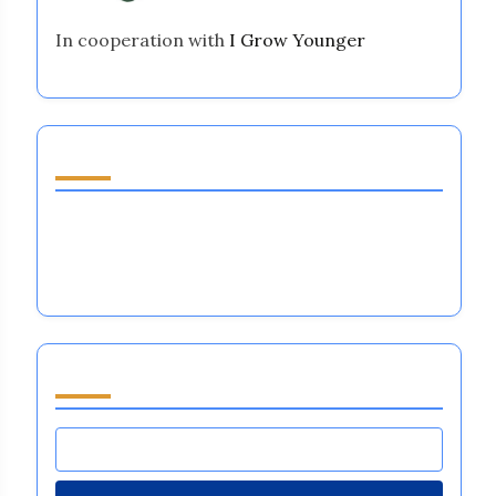
In cooperation with
I Grow Younger
Entdecken Sie einen zufälligen Beitrag
Emotionale Regulation im Rugby:
Trainingsmethoden, Vorteile für die
psychische Gesundheit und Teamdynamik
Durchsuchen by Category