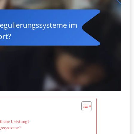
tliche Leistung?
ngssysteme?