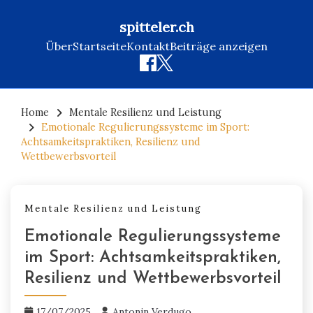
spitteler.ch
Über
Startseite
Kontakt
Beiträge anzeigen
Skip
to
Home
Mentale Resilienz und Leistung
Emotionale Regulierungssysteme im Sport:
content
Achtsamkeitspraktiken, Resilienz und
Wettbewerbsvorteil
Mentale Resilienz und Leistung
Emotionale Regulierungssysteme
im Sport: Achtsamkeitspraktiken,
Resilienz und Wettbewerbsvorteil
17/07/2025
Antonin Verdugo