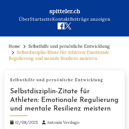
spitteler.ch
Über
Startseite
Kontakt
Beiträge anzeigen
Skip
to
Home
Selbsthilfe und persönliche Entwicklung
Selbstdisziplin-Zitate für Athleten: Emotionale
content
Regulierung und mentale Resilienz meistern
Selbsthilfe und persönliche Entwicklung
Selbstdisziplin-Zitate für
Athleten: Emotionale Regulierung
und mentale Resilienz meistern
12/08/2025
Antonin Verdugo